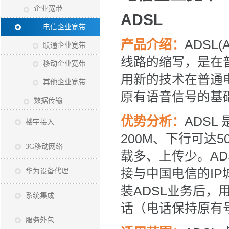
企业宽带
ADSL
电信企业宽带
产品介绍：
ADSL(As
联通企业宽带
线路的缩写，是在
移动企业宽带
用新的技术在普通
其他企业宽带
原有语音信号的基
数据传输
优势分析：
ADSL
楼宇接入
200M
、下行可达
5
3G移动网络
载多、上传少。
AD
接与中国电信的
IP
华为设备代理
装
ADSL
业务后，
系统集成
话（电话保持原有
服务外包